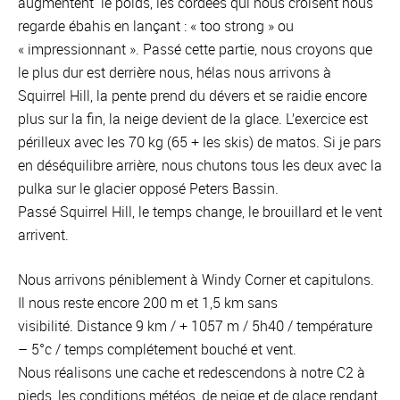
augmentent le poids, les cordées qui nous croisent nous
regarde ébahis en lançant : « too strong » ou
« impressionnant ». Passé cette partie, nous croyons que
le plus dur est derrière nous, hélas nous arrivons à
Squirrel Hill, la pente prend du dévers et se raidie encore
plus sur la fin, la neige devient de la glace. L’exercice est
périlleux avec les 70 kg (65 + les skis) de matos. Si je pars
en déséquilibre arrière, nous chutons tous les deux avec la
pulka sur le glacier opposé Peters Bassin.
Passé Squirrel Hill, le temps change, le brouillard et le vent
arrivent.
Nous arrivons péniblement à Windy Corner et capitulons.
Il nous reste encore 200 m et 1,5 km sans
visibilité. Distance 9 km / + 1057 m / 5h40 / température
– 5°c / temps complétement bouché et vent.
Nous réalisons une cache et redescendons à notre C2 à
pieds, les conditions météos, de neige et de glace rendant