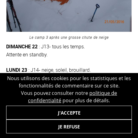
Le camp 3 après une grosse chute de neige
DIMANCHE 22
: J13- tous les temps.
Attente en standby.
LUNDI 23
: J14- neige, soleil, brouillard.
15h00 : Décollage pour Talkeetna. Nous avons dû tout
Nous utilisons des cookies pour les statistiques et les
fonctionnalités de commentaire sur ce site.
plier en 10’ lorsque nous avons vu atterrir l’avion de chez
Vous pouvez consulter notre
politique de
K2, car la Basecamp Manager s’était tirée entre temps
confidentialité
pour plus de détails.
dans un avion d’une autre compagnie. L’avion repartait
sans nous !
J'ACCEPTE
JE REFUSE
RÉSUMÉ AINSI QUE QUELQUES