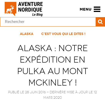
MENU
Alaska
C'est vous qui le dites !
Alaska : Notre
expédition en
pulka au Mont
McKinley !
Publié le 28 juin 2016
- Dernière mise à jour le
12
mars 2020