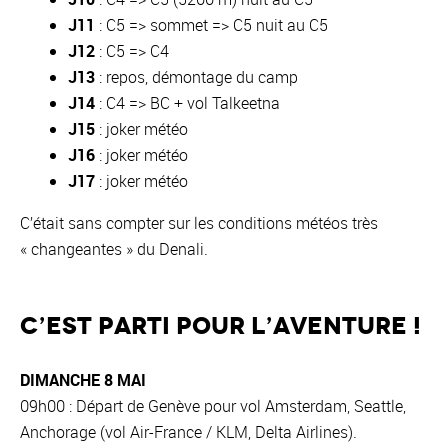
J11
: C5 => sommet => C5 nuit au C5
J12
: C5 => C4
J13
: repos, démontage du camp
J14
: C4 => BC + vol Talkeetna
J15
: joker météo
J16
: joker météo
J17
: joker météo
C’était sans compter sur les conditions météos très
« changeantes » du Denali.
C’est parti pour l’aventure !
DIMANCHE 8 MAI
09h00 : Départ de Genève pour vol Amsterdam, Seattle,
Anchorage (vol Air-France / KLM, Delta Airlines).