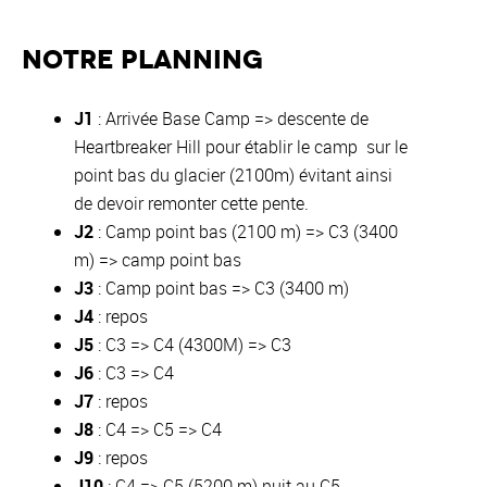
notre planning
J1
: Arrivée Base Camp => descente de
Heartbreaker Hill pour établir le camp sur le
point bas du glacier (2100m) évitant ainsi
de devoir remonter cette pente.
J2
: Camp point bas (2100 m) => C3 (3400
m) => camp point bas
J3
: Camp point bas => C3 (3400 m)
J4
: repos
J5
: C3 => C4 (4300M) => C3
J6
: C3 => C4
J7
: repos
J8
: C4 => C5 => C4
J9
: repos
J10
: C4 => C5 (5200 m) nuit au C5