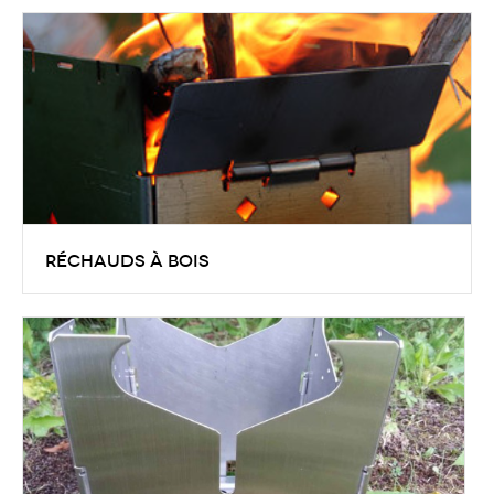
Voici un comparatif des réchauds à bois simple
paroi, pliable ou démontable. Comparaison de 3
modèles en acier inoxydable de conception assez
proche : Bushbox Outdoor Stove, Kuenzi MF NG+,
Folding Firebox Stove.
Réchauds à bois
Pour cuisiner en plein air, il est indispensable d’avoir
avec soi un réchaud permettant de bouillir de l’eau
et cuire des aliments… Il existe de nombreux types
de réchauds utilisant des combustibles différents :
gaz, essence, multi-carburants, alcool et bois.