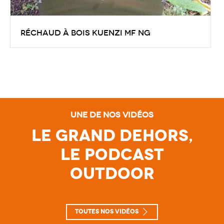
Réchaud à bois Kuenzi MF NG
voici le Kuenzi Magic Flame Next Generation. C’est
sans aucun doute l’un des meilleurs réchauds à
bois existant sur le marché.
Une de nos vidéos
Le Grand Dehors,
le Podcast
Outdoor
Toutes nos vidéos