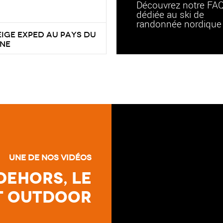
Découvrez notre FA
dédiée au ski de
randonnée nordique 
eige Exped au pays du
ne
’en Scandinavie que l’on
des igloos…. Les habitants
 Toblerone sont très forts
 hivernal… Si vous ne
à quoi sert la scie à neige
i la démo ! La Suisse, le
blerone, d’Exped et de
Chez Aventure Nordique, nous
Une de nos vidéos
nvaincus !
Dehors, le
t Outdoor