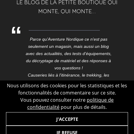
Le blog de la petite boutique qui
monte, qui monte…
Parce qu'Aventure Nordique ce n'est pas
seulement un magasin, mais aussi un blog
avec des actualités, des tests d'équipements,
du décryptage de matériel et des réponses à
vos questions !
Causeries liés à l'itinérance, le trekking, les
expéditions, les voyages, ici et aux confins du
Nous utilisons des cookies pour les statistiques et les
monde.
fonctionnalités de commentaire sur ce site.
Blog outdoor conçu dans le Vercors, dessiné,
Vous pouvez consulter notre
politique de
développé et hébergé à Grenoble au cœur de
confidentialité
pour plus de détails.
la capitale des Alpes.
J'ACCEPTE
JE REFUSE