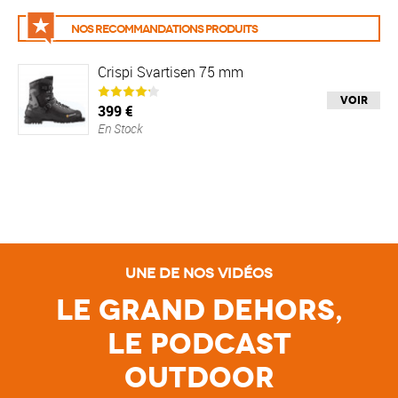
Nos recommandations produits
Crispi Svartisen 75 mm
Voir
399 €
En Stock
Une de nos vidéos
Le Grand Dehors,
le Podcast
Outdoor