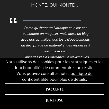
monte, qui monte…
Parce qu'Aventure Nordique ce n'est pas
seulement un magasin, mais aussi un blog
avec des actualités, des tests d'équipements,
du décryptage de matériel et des réponses à
vos questions !
Causeries liés à l'itinérance, le trekking, les
Nous utilisons des cookies pour les statistiques et les
expéditions, les voyages, ici et aux confins du
fonctionnalités de commentaire sur ce site.
monde.
Vous pouvez consulter notre
politique de
Blog outdoor conçu dans le Vercors, dessiné,
confidentialité
pour plus de détails.
développé et hébergé à Grenoble au cœur de
la capitale des Alpes.
J'ACCEPTE
JE REFUSE
© 2026 Aventure Nordique - Tous les droits sont réservés