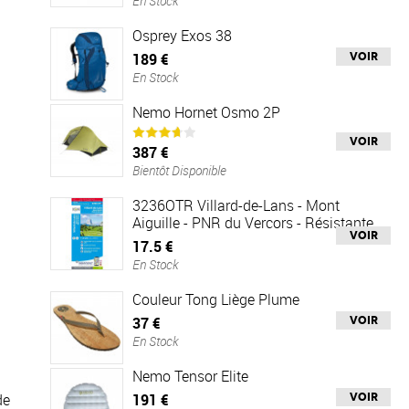
En Stock
Osprey Exos 38
189 €
Voir
En Stock
Nemo Hornet Osmo 2P
Voir
387 €
Bientôt Disponible
3236OTR Villard-de-Lans - Mont
Aiguille - PNR du Vercors - Résistante
Voir
17.5 €
En Stock
Couleur Tong Liège Plume
37 €
Voir
En Stock
Nemo Tensor Elite
de
191 €
Voir