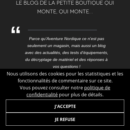
Le blog de la petite boutique qui
monte, qui monte…
Parce qu'Aventure Nordique ce n'est pas
seulement un magasin, mais aussi un blog
avec des actualités, des tests d'équipements,
du décryptage de matériel et des réponses à
vos questions !
Nous utilisons des cookies pour les statistiques et les
Causeries liés à l'itinérance, le trekking, les
fonctionnalités de commentaire sur ce site.
expéditions, les voyages, ici et aux confins du
Vous pouvez consulter notre
politique de
monde.
confidentialité
pour plus de détails.
Blog outdoor conçu dans le Vercors, dessiné,
développé et hébergé à Grenoble au cœur de
J'ACCEPTE
la capitale des Alpes.
JE REFUSE