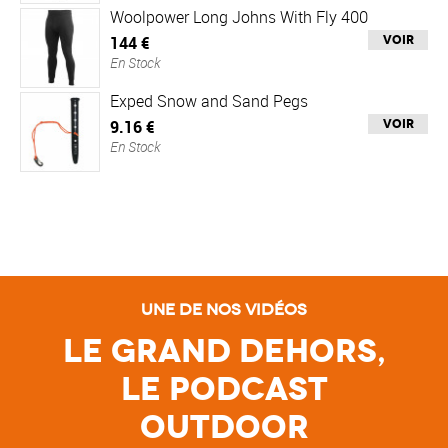
Woolpower Long Johns With Fly 400
144 €
Voir
En Stock
Exped Snow and Sand Pegs
9.16 €
Voir
En Stock
Une de nos vidéos
Le Grand Dehors,
le Podcast
Outdoor