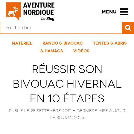
MENU
Matériel
Rando & Bivouac
Tentes & Abris
& Hamacs
Vidéos
Réussir son
bivouac hivernal
en 10 étapes
Publié le 28 septembre 2012
- Dernière mise à jour
le
30 juin 2025